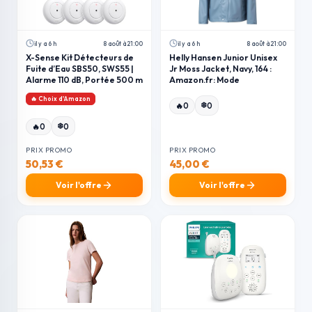
il y a 6 h
8 août à 21:00
il y a 6 h
8 août à 21:00
X-Sense Kit Détecteurs de
Helly Hansen Junior Unisex
Fuite d’Eau SBS50, SWS55 |
Jr Moss Jacket, Navy, 164 :
Alarme 110 dB, Portée 500 m
Amazon.fr: Mode
🔥 Choix d'Amazon
❄️
🔥
0
0
❄️
🔥
0
0
PRIX PROMO
PRIX PROMO
50,53 €
45,00 €
Voir l'offre
Voir l'offre