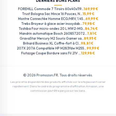
DERNIERS BONS PLANS
FOREHILL Commode 7 Tiroirs 60x40x119...
169,99 €
Trust Bologna Sac Mince 16 Pouces, N...
15,99 €
Montre Connectée Homme ECG/HRV, 1.45...
69,99 €
Trebs Broyeur à glace acier inoxydab...
79,98 €
Toshiba Four micro-ondes 20 L MW2-MG...
84,74 €
Mandrin automatique Bosch 2608572072...
7,81 €
GravaStar Mercury M2 Souris Gamer sa...
89,95 €
Brihard Business XL Coffre-fort à Cl...
98,81 €
207X 207A Compatible HP M283fdw M255...
99,99 €
Fiutazge Coupe Bordure sans Fil 21V ...
129,98 €
© 2026 Promozon.FR. Tous droits réservés.
Les prix et la disponibilité des produits affichés sur le site peuvent varier
rapidement. Dans le cadre du programme d'affiliation Amazon, une
commission peut être perçue sur les liens.