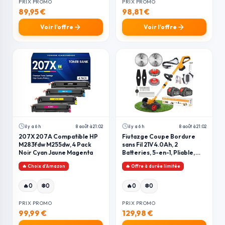
PRIX PROMO
PRIX PROMO
89,95 €
98,81 €
Voir l'offre
Voir l'offre
il y a 6 h
8 août à 21:02
il y a 6 h
8 août à 21:02
207X 207A Compatible HP
Fiutazge Coupe Bordure
M283fdw M255dw, 4 Pack
sans Fil 21V 4.0Ah, 2
Noir Cyan Jaune Magenta
Batteries, 5-en-1, Pliable,
Roues Amovibles
🔥 Choix d'Amazon
🔥 Offre à durée limitée
❄️
❄️
🔥
0
0
🔥
0
0
PRIX PROMO
PRIX PROMO
99,99 €
129,98 €