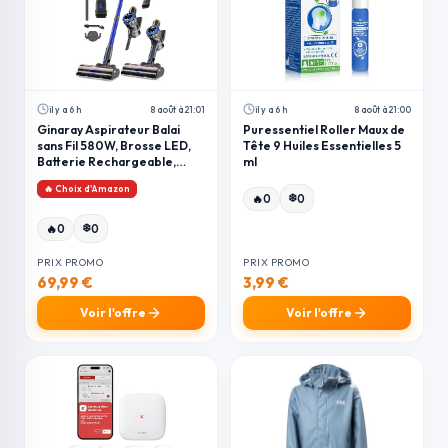
il y a 6 h
8 août à 21:01
il y a 6 h
8 août à 21:00
Ginaray Aspirateur Balai
Puressentiel Roller Maux de
sans Fil 580W, Brosse LED,
Tête 9 Huiles Essentielles 5
Batterie Rechargeable,
ml
pour Poils d’Animaux, Tapis,
🔥 Choix d'Amazon
Sols Durs
❄️
🔥
0
0
❄️
🔥
0
0
PRIX PROMO
PRIX PROMO
69,99 €
3,99 €
Voir l'offre
Voir l'offre