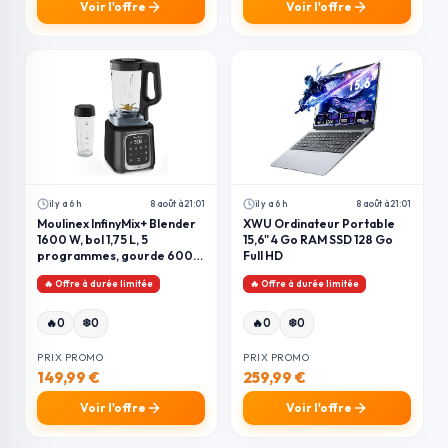
Voir l'offre
Voir l'offre
il y a 6 h
8 août à 21:01
il y a 6 h
8 août à 21:01
Moulinex InfinyMix+ Blender
XWU Ordinateur Portable
1600 W, bol 1,75 L, 5
15,6" 4 Go RAM SSD 128 Go
programmes, gourde 600
Full HD
ml, LM91HD10
🔥 Offre à durée limitée
🔥 Offre à durée limitée
❄️
❄️
🔥
0
0
🔥
0
0
PRIX PROMO
PRIX PROMO
149,99 €
259,99 €
Voir l'offre
Voir l'offre