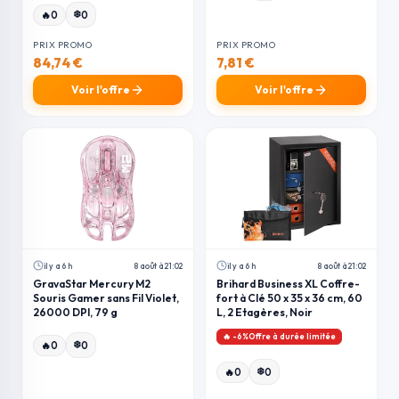
❄️
🔥
0
0
PRIX PROMO
PRIX PROMO
84,74 €
7,81 €
Voir l'offre
Voir l'offre
il y a 6 h
8 août à 21:02
il y a 6 h
8 août à 21:02
GravaStar Mercury M2
Brihard Business XL Coffre-
Souris Gamer sans Fil Violet,
fort à Clé 50 x 35 x 36 cm, 60
26000 DPI, 79 g
L, 2 Etagères, Noir
🔥 -6%Offre à durée limitée
❄️
🔥
0
0
❄️
🔥
0
0