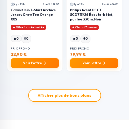
il y a 13 h
8 août à 14:03
il y a 13 h
8 août à 14:03
Calvin Klein T-Shirt Archive
Philips Avent DECT
Jersey Crew Tee Orange
SCD713/26 Écoute-bébé,
XXS
portée 330m, Noir
🔥 Offre à durée limitée
🔥 Choix d'Amazon
❄️
❄️
🔥
0
0
🔥
0
0
PRIX PROMO
PRIX PROMO
22,90 €
79,99 €
Voir l'offre
Voir l'offre
Afficher plus de bons plans