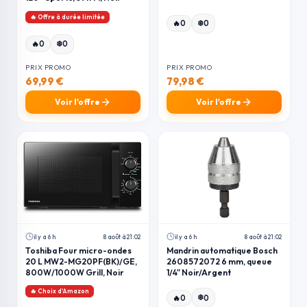
🔥 Offre à durée limitée
❄️
🔥
0
0
❄️
🔥
0
0
PRIX PROMO
PRIX PROMO
69,99 €
79,98 €
Voir l'offre
Voir l'offre
il y a 6 h
8 août à 21:02
il y a 6 h
8 août à 21:02
Toshiba Four micro-ondes
Mandrin automatique Bosch
20 L MW2-MG20PF(BK)/GE,
2608572072 6 mm, queue
800W/1000W Grill, Noir
1/4" Noir/Argent
🔥 Choix d'Amazon
❄️
🔥
0
0