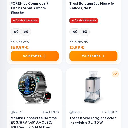
FOREHILL Commode 7
Trust Bologna Sac Mince 16
Tiroirs 60x40x119 cm
Pouces, Noir
Blanche
🔥 Choix d'Amazon
🔥 Choix d'Amazon
❄️
❄️
🔥
0
0
🔥
0
0
PRIX PROMO
PRIX PROMO
169,99 €
15,99 €
Voir l'offre
Voir l'offre
il y a 6 h
8 août à 21:03
il y a 6 h
8 août à 21:02
Montre Connectée Homme
Trebs Broyeur à glace acier
ECG/HRV, 1.45" AMOLED,
inoxydable 3 L, 80 W
120+ Sports, 5 ATM, Noir