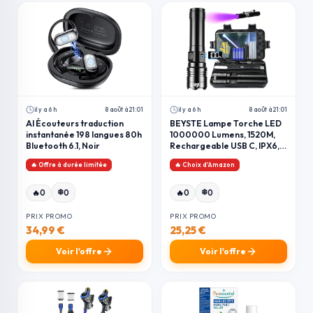
il y a 6 h
8 août à 21:01
il y a 6 h
8 août à 21:01
AI Écouteurs traduction
BEYSTE Lampe Torche LED
instantanée 198 langues 80h
1000000 Lumens, 1520M,
Bluetooth 6.1, Noir
Rechargeable USB C, IPX6, 5
Modes, Camping
🔥 Offre à durée limitée
🔥 Choix d'Amazon
❄️
❄️
🔥
0
0
🔥
0
0
PRIX PROMO
PRIX PROMO
34,99 €
25,25 €
Voir l'offre
Voir l'offre