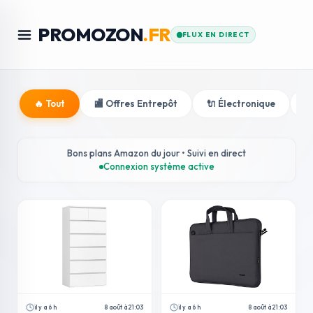
PROMOZON
.FR
FLUX EN DIRECT
🔥 Tout
🏬 Offres Entrepôt
🔌 Électronique

Bons plans Amazon du jour • Suivi en direct
Connexion système active
il y a 6 h
8 août à 21:03
il y a 6 h
8 août à 21:03